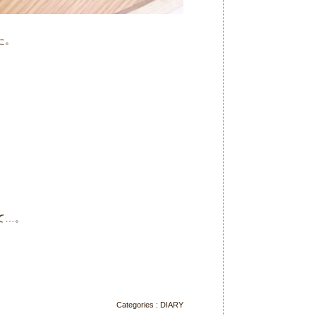
た。
て…。
。
Categories :
DIARY