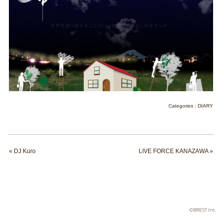
Categories :
DIARY
«
DJ Kuro
LIVE FORCE KANAZAWA
»
©BREST Inc.