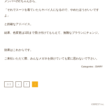
メンバーのCちゃんから、
「それでスーツを着ていたらヤバイ人になるので、やめたほうがいいです
よ」
と的確なアドバイス。
結果、色変更は1回まで受け付けてもらえて、無難なブラウンにチェンジ。
効果はこれからです。
ご来社いただく際、みんなメガネを掛けていても変に思わないで下さい。
Categories :
DIARY
2 / 2
«
1
2
©BREST Inc.